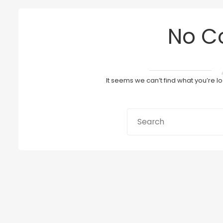
No C
It seems we can’t find what you’re l